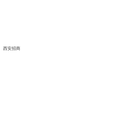
西安招商
们
「中国大陆」官方网站 成立于1993年7月2日，是
级装饰设计与施工为一体的合资企业，是中国建